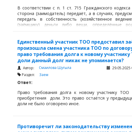
В соответствии с п. 1 ст. 715 Гражданского кодекса
сторона (заимодатель) передаёт, а в случаях, преду
передать в собственность (хозяйственное ведение
(заёмщику) деньги либо вещи, определённые ро
своевременно возвратить заимодателю такую же сумм
рода и качества».
Единственный участник ТОО предоставил за
произошла смена участника ТОО по договор
право требования долга к новому участнику
доли данный долг никак не упоминается?
Смаилова Шугыла
Автор:
29.05.2025 
Раздел:
Заем
Ответ:
Право требования долга к новому участнику ТОО
приобретения доли. Это право остаётся у предыдуще
доли не было оговорено иное.
Противоречит ли законодательству изменен