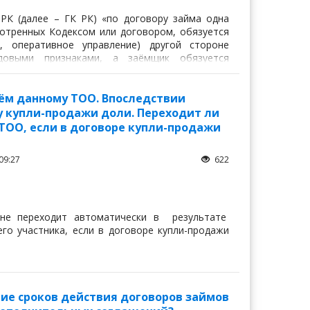
 РК (далее – ГК РК) «по договору займа одна
смотренных Кодексом или договором, обязуется
, оперативное управление) другой стороне
довыми признаками, а заёмщик обязуется
у денег или равное количество вещей того же
ём данному ТОО. Впоследствии
у купли-продажи доли. Переходит ли
 ТОО, если в договоре купли-продажи
09:27
622
 не переходит автоматически в результате
го участника, если в договоре купли-продажи
ие сроков действия договоров займов