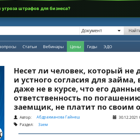
я угроза штрафов для бизнеса?
Найт
вопросы
Статьи
Вебинары
Цены
Гиды
ЭДО
Несет ли человек, который не 
и устного согласия для займа,
даже не в курсе, что его данны
ответственность по погашению
заемщик, не платит по своим 
Абдрахманова Гайнеш
Автор:
30.12.2021 
Раздел:
Заем