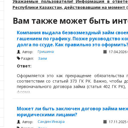
Уважаемые пользователи! Информация в ответе
Республики Казахстан, действовавшим на момент (
Вам также может быть инт
Компания выдала безвозмездный займ своем
гашением по графику. Позже руководство к
долга по ссуде. Как правильно это оформить
Гришина
Автор:
17.04.2026 
Раздел:
Заем
Ответ:
Оформляется это как прекращение обязательства 
соответствии со статьей 373 ГК РК. Важно, чтобы 
первоначального договора займа (статья 402 ГК РК), 
форма.
Может ли быть заключен договор займа ме
юридическими лицами?
Сандин Инкара
Автор:
17.11.2025 