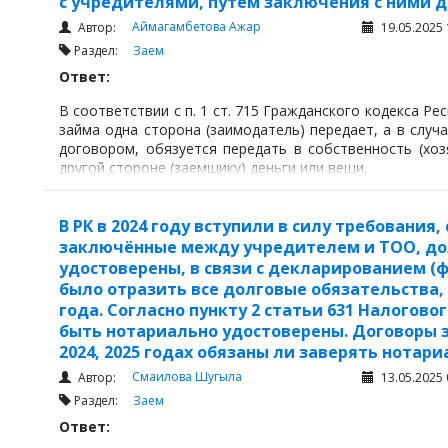
с учредителями, путем заключения с ними 
Аймагамбетова Ажар
Автор:
19.05.2025 
Раздел:
Заем
Ответ:
В соответствии с п. 1 ст. 715 Гражданского кодекса Рес
займа одна сторона (заимодатель) передает, а в слу
договором, обязуется передать в собственность (хоз
другой стороне (заемщику) деньги или вещи,
В РК в 2024 году вступили в силу требования
заключённые между учредителем и ТОО, до
удостоверены, в связи с декларированием (ф
было отразить все долговые обязательства, 
года. Согласно пункту 2 статьи 631 Налогов
быть нотариально удостоверены. Договоры 
2024, 2025 годах обязаны ли заверять нотари
Смаилова Шугыла
Автор:
13.05.2025 
Раздел:
Заем
Ответ: