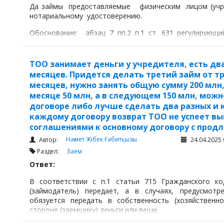
Да займы предоставляемые физическим лицом (учре
нотариальному удостоверению.
Обоснование: абзац 7 пп.2 п.1 ст. 631 регулирую
активах и обязательствах ФНО 250
ТОО занимает деньги у учредителя, есть дв
месяцев. Придется делать третий займ от т
месяцев, нужно занять общую сумму 200 млн
месяце 50 млн, а в следующем 150 млн, можн
договоре либо лучше сделать два разных и 
каждому договору возврат ТОО не успеет вы
соглашениями к основному договору с продл
Нағмет Жібек Ғабитқызы
Автор:
24.04.2025 
Раздел:
Заем
Ответ:
В соответствии с п.1 статьи 715 Гражданского ко
(займодатель) передает, а в случаях, предусмот
обязуется передать в собственность (хозяйственно
стороне (заемщику) деньги или вещи,