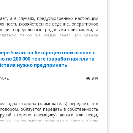
ает, а в случаях, предусмотренных настоящим
венность (хозяйственное ведение, оперативное
 вещи, определенные родовыми признаками, а
модателю такую же сумму денег или равное
ре 5 млн. на беспроцентной основе с
 по 200 000 тенге (заработная плата
ействия нужно предпринять
08:54
835
йма одна сторона (заимодатель) передает, а в
говором, обязуется передать в собственность
другой стороне (заемщику) деньги или вещи,
уется своевременно возвратить заимодателю
о же рода и качества.