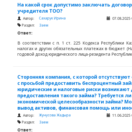
На какой срок допустимо заключать догово
учредителя ТОО?
Сахарук Ирина
Автор:
07.08.2025 
Раздел:
Заем
Ответ:
В соответствии с п. 1 ст. 225 Кодекса Республики К
налогах и других обязательных платежах в бюджет (На
годовой доход юридического лица-резидента Республик
Сторонняя компания, с которой отсутствуют
с просьбой предоставить беспроцентный займ
юридические и налоговые риски возникают 
предоставления такого займа? Требуется л
экономической целесообразности займа? Мо
вывод активов, финансовая помощь или ино
Жунусова Жадыра
Автор:
11.06.2025 
Раздел:
Заем
Ответ: