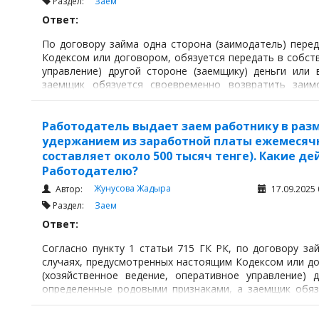
Раздел:
Заем
Ответ:
По договору займа одна сторона (заимодатель) перед
Кодексом или договором, обязуется передать в собст
управление) другой стороне (заемщику) деньги или
заемщик обязуется своевременно возвратить заи
количество вещей того же рода и качеств.
Работодатель выдает заем работнику в разме
удержанием из заработной платы ежемесячно
составляет около 500 тысяч тенге). Какие д
Работодателю?
Жунусова Жадыра
Автор:
17.09.2025 
Раздел:
Заем
Ответ:
Согласно пункту 1 статьи 715 ГК РК, по договору за
случаях, предусмотренных настоящим Кодексом или до
(хозяйственное ведение, оперативное управление) 
определенные родовыми признаками, а заемщик обяз
такую же сумму денег или равное количество вещей тог