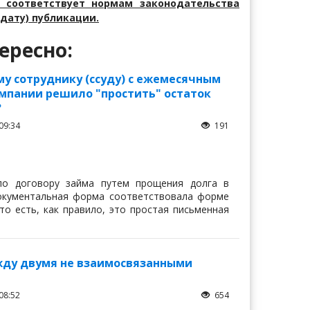
 соответствует нормам законодательства
дату) публикации.
ересно:
у сотруднику (ссуду) с ежемесячным
омпании решило "простить" остаток
?
09:34
191
по договору займа путем прощения долга в
документальная форма соответствовала форме
то есть, как правило, это простая письменная
жду двумя не взаимосвязанными
08:52
654