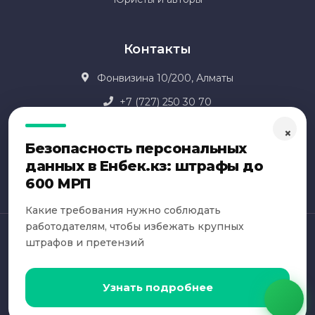
Контакты
Фонвизина 10/200, Алматы
+7 (727) 250 30 70
office@dogovor24.kz
×
Безопасность персональных
данных в Енбек.кз: штрафы до
600 МРП
Какие требования нужно соблюдать
работодателям, чтобы избежать крупных
Все права защищены © 2014-2025 Сервис для составления
штрафов и претензий
договоров «Договор 24».
Любое копирование материалов разрешено только с согласия
правообладателей. По всем вопросам: support@dogovor24.kz
Узнать подробнее