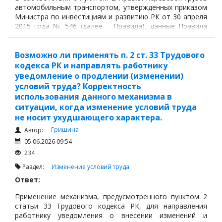
автомобильным транспортом, утвержденных приказом
Судопроизводство
Министра по инвестициям и развитию РК от 30 апреля
2015 года № 546 (далее – Правила), данные Правила
Ответы государственных органов
распространяются на всех физических и юридических
лиц независимо от формы собственности.
Возможно ли применять п. 2 ст. 33 Трудового
кодекса РК и направлять работнику
уведомление о продлении (изменении)
условий труда? Корректность
использования данного механизма в
ситуации, когда изменение условий труда
не носит ухудшающего характера.
Гришина
Автор:
05.06.2026 09:54
234
Раздел:
Изменение условий труда
Ответ:
Применение механизма, предусмотренного пунктом 2
статьи 33 Трудового кодекса РК, для направления
работнику уведомления о внесении изменений и