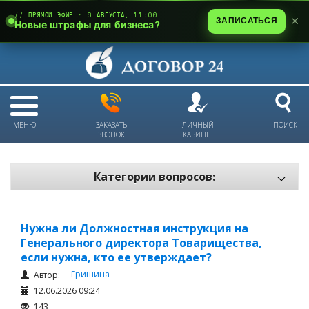
// ПРЯМОЙ ЭФИР · 6 АВГУСТА, 11:00
ЗАПИСАТЬСЯ
Новые штрафы для бизнеса?
МЕНЮ
ЗАКАЗАТЬ
ЛИЧНЫЙ
ПОИСК
ЗВОНОК
КАБИНЕТ
Категории вопросов:
Электронный документооборот и цифровое подписание
Пожарная безопасность
Нужна ли Должностная инструкция на
Генерального директора Товарищества,
Техника безопасности и охрана труда
если нужна, кто ее утверждает?
Антикризис: трудовые отношения
Гришина
Автор:
Антикризис: долги и обязательства
12.06.2026 09:24
143