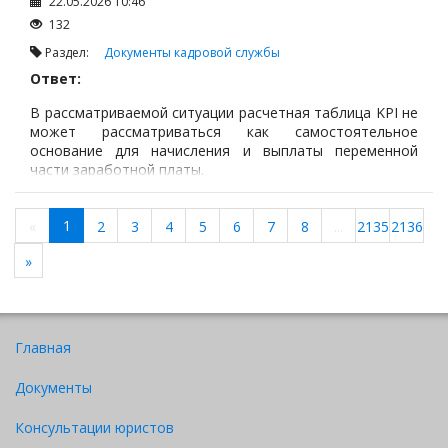
22.05.2026 10:46
132
Раздел:
Документы кадровой службы
Ответ:
В рассматриваемой ситуации расчетная таблица KPI не
может рассматриваться как самостоятельное
основание для начисления и выплаты переменной
части заработной платы.
1
«
2
3
4
5
6
7
8
...
2135
2136
»
Главная
Документы
Консультации юристов