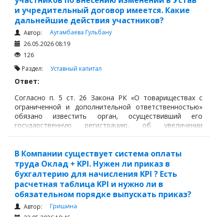
участников по внесению изменений в Устав
и учредительный договор имеется. Какие
дальнейшие действия участников?
Аугамбаева Гульбану
Автор:
26.05.2026 08:19
126
Раздел:
Уставный капитал
Ответ:
Согласно п. 5 ст. 26 Закона РК «О товариществах с
ограниченной и дополнительной ответственностью»
обязано известить орган, осуществивший его
государственную регистрацию, об увеличении
уставного капитала в течение трех месяцев со дня
принятия общим собранием решения об увеличении
уставного капитала.
В Компании существует система оплаты
труда Оклад + KPI. Нужен ли приказ в
бухгалтерию для начисления KPI ? Есть
расчетная таблица KPI и нужно ли в
обязательном порядке выпускать приказ?
Гришина
Автор: