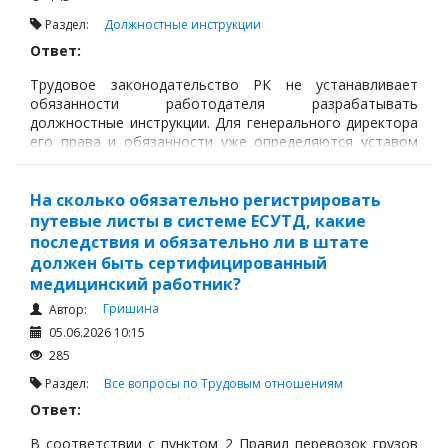
Налоги и Налогообложение
Раздел:
Должностные инструкции
Трудовые отношения
Ответ:
Корпоративные отношения
Трудовое законодательство РК не устанавливает
Договоры
обязанности работодателя разрабатывать
должностные инструкции. Для генерального директора
Доверенности
его права и обязанности уже определяются уставом
ТОО, решением участников о назначении, поэтому с
Интернет и право
точки зрения закона должностная инструкция не
Возмещение ущерба
является обязательным документом.
На сколько обязательно регистрировать
путевые листы в системе ЕСУТД, какие
Проверка государственных органов
последствия и обязательно ли в штате
Взыскание долга
должен быть сертифицированный
медицинский работник?
Государственные закупки
Гришина
Автор:
Предварительный квалификационный отбор «Самрук-
05.06.2026 10:15
Қазына» (ПКО)
285
Некоммерческие организации
Раздел:
Все вопросы по Трудовым отношениям
Лицензирование (разрешения и уведомления)
Ответ:
Исполнительное производство
В соответствии с пунктом 2 Правил перевозок грузов