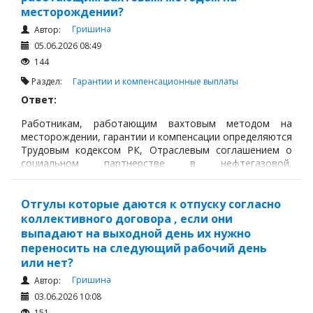
месторождении?
Гришина
Автор:
05.06.2026 08:49
144
Раздел:
Гарантии и компенсационные выплаты
Ответ:
Работникам, работающим вахтовым методом на
месторождении, гарантии и компенсации определяются
Трудовым кодексом РК, Отраслевым соглашением о
социальном партнерстве в нефтегазовой,
нефтеперерабатывающей и нефтегазохимической
отраслях Республики Казахстан на 2026–2028 годы, а
также локальными актами работодателя и
Отгулы которые даются к отпуску согласно
результатами аттестации производственных объектов
коллективного договора , если они
по условиям труда.
выпадают на выходной день их нужно
переносить на следующий рабочий день
или нет?
Гришина
Автор:
03.06.2026 10:08
151