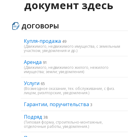
документ здесь
ДОГОВОРЫ
Купля-продажа
49
(Движимого, недвижимого имущества, с земельным
участком, уведомления и др.)
Аренда
91
(Движимого, недвижимого жилого, нежилого
имущества; земли; уведомления)
Услуги
65
(Возмездное оказание, тех. обслуживание, с физ.
лицом, риэлторские, уведомления.)
Гарантии, поручительства
3
Подряд
38
(Типовая форма, строительно-монтажные,
отделочные работы, уведомления.)