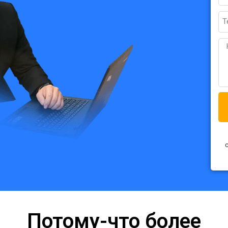
Ph
M
Потому-что более