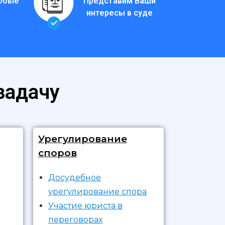
любые
Представим Ваши
интересы в суде
задачу
Урегулирование
споров
Досудебное
урегулирование спора
Участие юриста в
переговорах