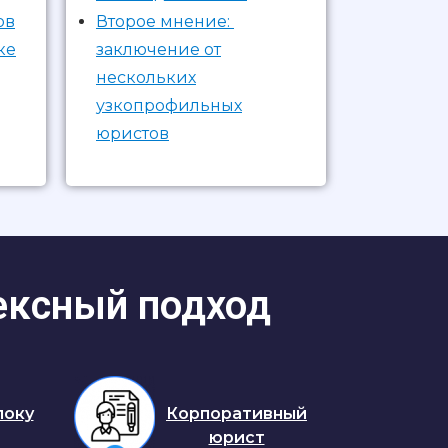
ов
Второе мнение:
ке
заключение от
нескольких
узкопрофильных
юристов
ексный подход
локу
Корпоративный
юрист