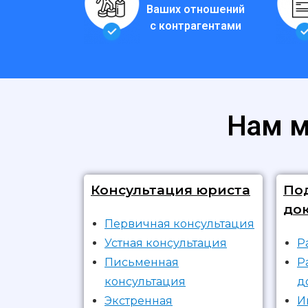
Ваших отношений
с контрагентами
Нам м
Консультация юриста
По
до
Первичная консультация
Устная консультация
Р
Письменная
Р
консультация
д
Экстренная
И