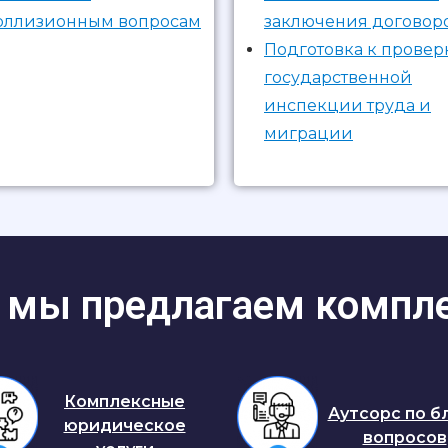
оллизионным вопросам
заключения договор
Подготовка к провер
государственной
инспекции труда и
миграции
мы предлагаем компл
Комплексные
Аутсорс по б
юридическое
вопросов