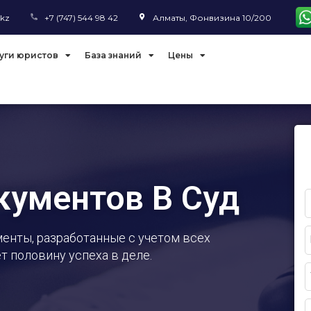
.kz
+7 (747) 544 98 42
Алматы, Фонвизина 10/200
уги юристов
База знаний
Цены
кументов В Суд
E
нты, разработанные с учетом всех
т половину успеха в деле.
P