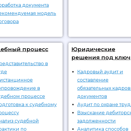
оработка документа
екомендуемая модель
оговора
дебный процесс
Юридические
решения под ключ
редставительство в
уде
Кадровый аудит и
истанцинное
составление
опровождение в
обязательных кадров
удебном процессе
документов
одготовка к судебному
Аудит по охране труд
роцессу
Взыскание дебиторс
нализ судебной
задолженности
рактики по
Аналитика способов