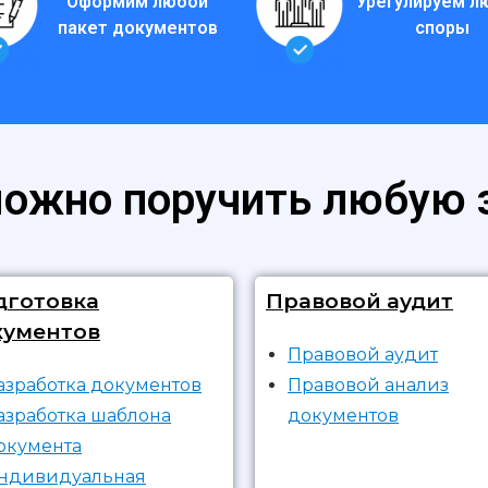
Оформим любой
Урегулируем 
пакет документов
споры
ожно поручить любую 
дготовка
Правовой аудит
кументов
Правовой аудит
азработка документов
Правовой анализ
азработка шаблона
документов
окумента
ндивидуальная