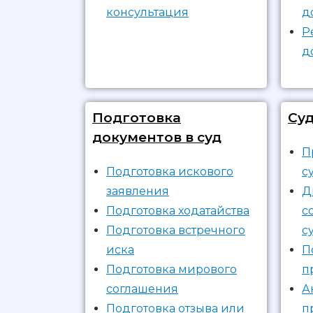
консультация
д
Р
д
Подготовка
Су
документов в суд
П
Подготовка искового
с
заявления
Д
Подготовка ходатайства
с
Подготовка встречного
с
иска
П
Подготовка мирового
п
соглашения
А
Подготовка отзыва или
п