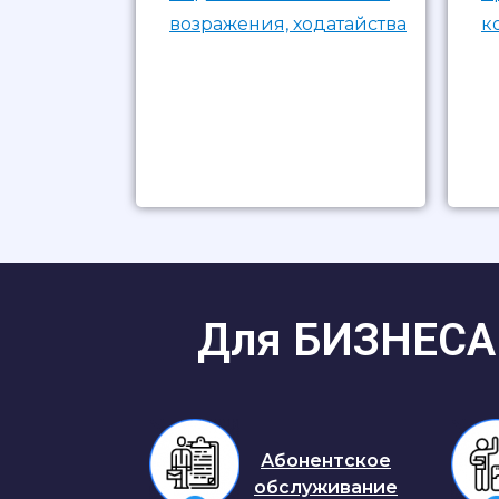
возражения, ходатайства
к
Для БИЗНЕСА 
Абонентское
обслуживание