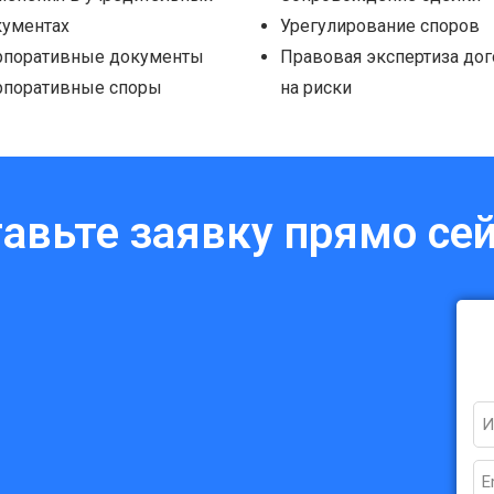
кументах
Урегулирование споров
рпоративные документы
Правовая экспертиза до
рпоративные споры
на риски
авьте заявку прямо се
N
Em