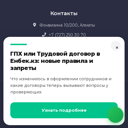
Контакты
Фонвизина 10/200, Алматы
+7 (727) 250 30 70
office@dogovor24.kz
×
ГПХ или Трудовой договор в
Енбек.кз: новые правила и
запреты
Что изменилось в оформлении сотрудников и
какие договоры теперь вызывают вопросы у
Все права защищены © 2014-2025 Сервис для составления
проверяющих
договоров «Договор 24».
Любое копирование материалов разрешено только с согласия
правообладателей. По всем вопросам: support@dogovor24.kz
Узнать подробнее