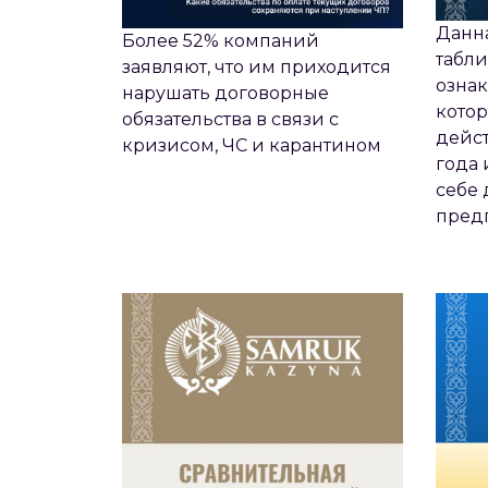
Данн
Более 52% компаний
табли
заявляют, что им приходится
ознак
нарушать договорные
кото
обязательства в связи с
дейст
кризисом, ЧС и карантином
года 
себе 
СРАВНИТЕЛЬНАЯ ТАБЛИЦА
СРА
пред
ИЗМЕНЕНИЙ ПРОЦЕДУРЫ
ИЗ
ПКО САМРУК ҚАЗЫНА 2021