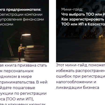
Этот мини-гайд поможе
я книга призвана стать
избежать распростране
м персональным
ошибок при регистраци
одником в мире
налогообложении и
ринимательства. В ней
ликвидации бизнеса
айдёте пошаговые
рукции по регистрации
са (ТОО или ИП),
те о ключевых нюансах