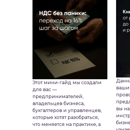
Данна
Этот мини-гайд мы создали
ваши
для вас —
пров
предпринимателей,
предп
владельцев бизнеса,
вы н
бухгалтеров и управленцев,
инст
которые хотят разобраться,
бизне
что меняется на практике, а
узнае