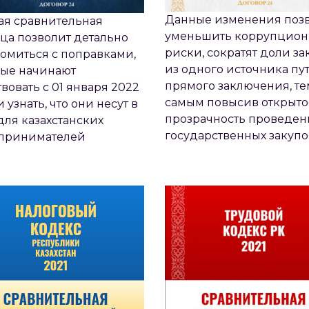
Данные изменения поз
ая сравнительная
уменьшить коррупцио
ца позволит детально
риски, сократят доли за
омиться с поправками,
из одного источника пу
рые начинают
прямого заключения, те
вовать с 01 января 2022
самым повысив открыто
и узнать, что они несут в
прозрачность проведен
для казахстанских
ВНИТЕЛЬНАЯ ТАБЛИЦА
СРАВНИТЕЛЬНАЯ ТАБ
государственных закупо
принимателей
МЕНЕНИЙ НАЛОГОВОГО
ИЗМЕНЕНИЙ ТРУДОВ
КОДЕКСА РК 2021
КОДЕКСА РК 2021