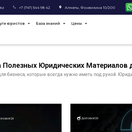
.kz
+7 (747) 544 98 42
Алматы, Фонвизина 10/200
уги юристов
База знаний
Цены
 Полезных Юридических Материалов 
я бизнеса, которые всегда нужно иметь под рукой. Юриди
ГА ПРЕДПРИНИМАТЕЛЯ:
МИНИ-ГАЙД: ЧТО ВЫБ
ОТ РЕГИСТРАЦИИ
ТОО ИЛИ ИП КАК
ПАНИИ ДО УПРАВЛЕНИЯ
ЗАРЕГИСТРИРОВАТЬ 
НАНСАМИ И РИСКАМИ
ИЛИ ИП В КАЗАХСТАН