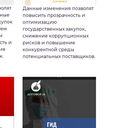
волят
Данные изменения позволят
нные
повысить прозрачность и
купок
оптимизацию
тем
государственных закупок,
м
снижение коррупционных
сть и
рисков и повышение
ия
конкурентной среды
ЛИЦА
ГИД - ОБЯЗАТЕЛЬНАЯ
к.
потенциальных поставщиков.
ОГО
ВАКЦИНАЦИЯ
СОТРУДНИКОВ: ЧТО ДЕЛАТЬ
РАБОТОДАТЕЛЮ?