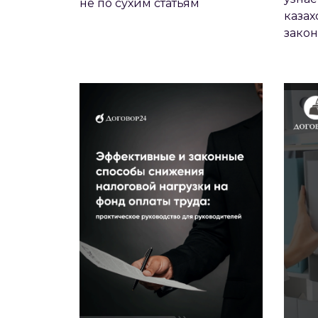
не по сухим статьям
казах
КАК ЗАКОННО СОКРАТИТЬ
закон
НАЛОГИ
П