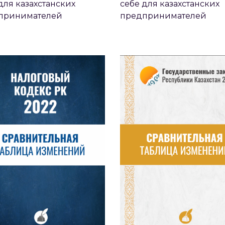
для казахстанских
себе для казахстанских
ВНИТЕЛЬНАЯ ТАБЛИЦА
СРАВНИТЕЛЬНАЯ ТАБ
принимателей
предпринимателей
ОГОВОГО КОДЕКСА РК
ГОСУДАРСТВЕННЫ
2022
ЗАКУПОК 2022