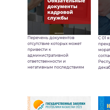
Перечень документов
С 01 
отсутствие которых может
прекр
привести к
мора
административной
согла
ответственности и
Респу
негативным последствиям
декаб
СРАВНИТЕЛЬНАЯ ТАБЛИЦА
СРА
ИЗМЕНЕНИЙ ПРАВИЛ
ИЗ
ГОСЗАКУПОК РК 2022