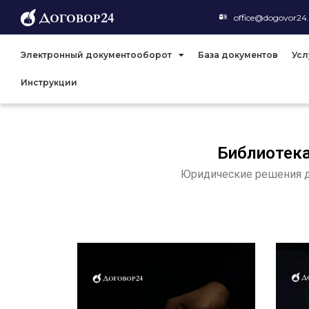
office@dogovor24
Электронный документооборот
База документов
Усл
Инструкции
Библиотека
Юридические решения дл
НДС БЕЗ ПАНИКИ: ПЕРЕХОД
КНИ
НА 16% ШАГ ЗА ШАГОМ
КОМ
ФИ