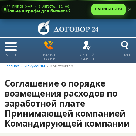
// ПРЯМОЙ ЭФИР · 6 АВГУСТА, 11:00
ЗАПИСАТЬСЯ
Новые штрафы для бизнеса?
МЕНЮ
ЗАКАЗАТЬ
ЛИЧНЫЙ
ПОИСК
ЗВОНОК
КАБИНЕТ
Главная
Документы
Конструктор
Соглашение о порядке
возмещения расходов по
заработной плате
Принимающей компанией
Командирующей компании