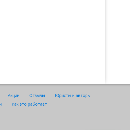
Ажар
Юрист "Договор24"
Акции
Отзывы
Юристы и авторы
и
Как это работает
WhatsApp
Telegram
Instagram