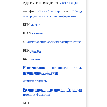
Адрес местонахождения:
указать адрес
тел./факс
+7
(код) номер
, факс
+7
(код)
номер
(
иная контактная информация
)
БИН
указать
IBAN
указать
в
наименование обслуживающего банка
БИК
указать
Кбе
указать
Наименование должности лица,
подписавшего Договор
Личная подпись
Расшифровка подписи (инициал
имени и фамилия)
М.П.