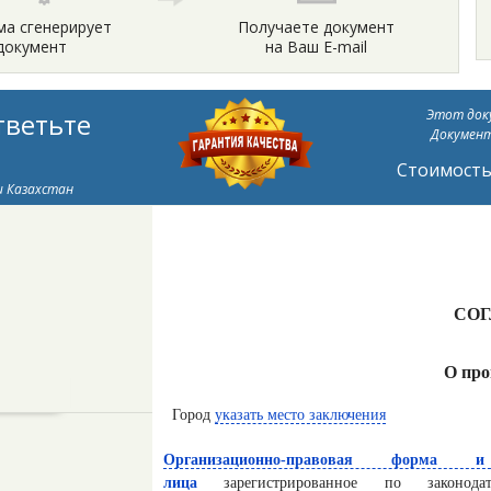
ма сгенерирует
Получаете документ
документ
на Ваш E-mail
Этот доку
тветьте
Документ
Стоимость 
и Казахстан
СО
О пр
Город
указать место заключения
Организационно-правовая форма 
лица
зарегистрированное по законода