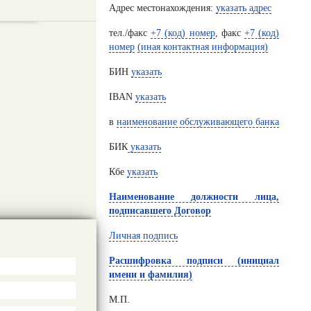
Адрес местонахождения:
указать адрес
тел./факс
+7
(код) номер
, факс
+7
(код)
номер
(
иная контактная информация
)
БИН
указать
IBAN
указать
в
наименование обслуживающего банка
БИК
указать
Кбе
указать
Наименование должности лица,
подписавшего Договор
Личная подпись
Расшифровка подписи (инициал
имени и фамилия)
М.П.