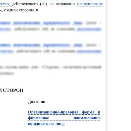
ество,
действующего (ей) на основании
наименование
, с одной стороны, и
И СТОРОН
Должник
:
Организационно-правовая форма и
фирменное наименование
юридического лица