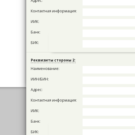
Адрес:
Контактная информация:
ИИК:
Банк:
БИК:
Реквизиты стороны 2:
Наименование:
ИИН/БИН:
Адрес:
Главная
Документы
Консультации юрист
Контактная информация:
Контакты
Пользовательское соглашение
ИИК:
Юридические услуги для Бизнеса
Политика к
Банк:
БИК: