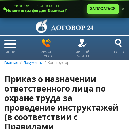
// ПРЯМОЙ ЭФИР · 6 АВГУСТА, 11:00
ЗАПИСАТЬСЯ
Новые штрафы для бизнеса?
МЕНЮ
ЗАКАЗАТЬ
ЛИЧНЫЙ
ПОИСК
ЗВОНОК
КАБИНЕТ
Главная
Документы
Конструктор
Приказ о назначении
ответственного лица по
охране труда за
проведение инструктажей
(в соответствии с
Правилами