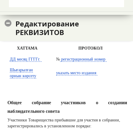
құрылтай
которое включает в себя название
құжаттарына
в соответствии
сәйкес атауы,
с учредительными документами с
ұйымдық-
Редактирование
указанием на организационно–
құқықтық
РЕКВИЗИТОВ
правовую форму
нысанын көрсете
отырып
ХАТТАМА
ПРОТОКОЛ
ДД месяц ГГГГг.
№
регистрационный номер
Ш
ығарылған
указать место издания
орнын көрсету
Общее собрание участников о создании
наблюдательного совета
Участники Товарищества прибывшие для участия в собрании,
зарегистрировались в установленном порядке: