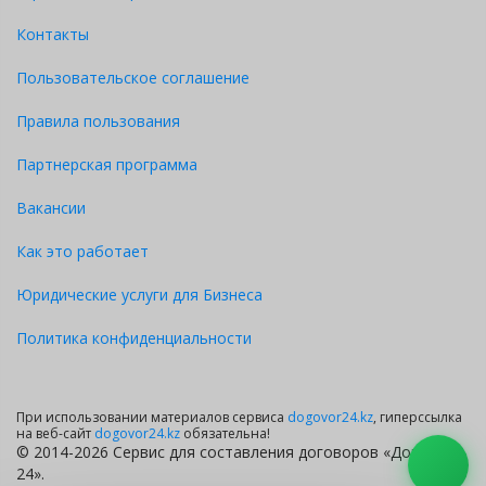
лице
указать должность уполномоченного лица и указать
Контакты
Фамилию имя отчество уполномоченного лица
, действующего на
основании
указать наименование документа на основании
Пользовательское соглашение
которого действует уполномоченное лицо учредителя
(например,
действующий на основании Устава или Доверенности
)
. Д
о
ля
Правила пользования
Участника 1 в уставном капитале Товарищества
составляет
указать
% (
указать прописью
процентов);
Партнерская программа
На собрании присутствуют участники, обладающие
указать
%
Вакансии
голосов, что дает основание признать Общее собрание
правомочным, а условия кворума соблюденными.
Как это работает
Юридические услуги для Бизнеса
Политика конфиденциальности
При использовании материалов сервиса
dogovor24.kz
, гиперссылка
на веб-сайт
dogovor24.kz
обязательна!
© 2014-2026 Сервис для составления договоров «Договор
24».