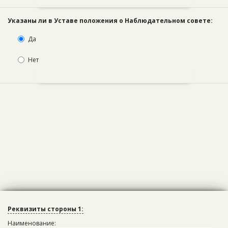
Указаны ли в Уставе положения о Наблюдательном совете:
Да
Нет
Реквизиты стороны 1:
толық ресми
атауы, оған
Наименование:
полное официальное наименование,