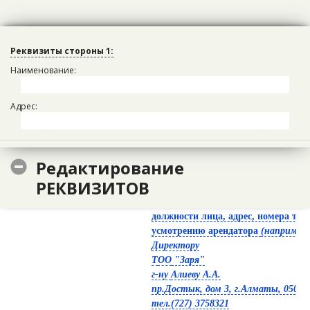
Реквизиты стороны 1:
Фирменный бланк арендатора
Наименование:
или
полное наименование
,
адрес
,
номера телефонов
и другие
Адрес:
сведения по усмотрению арендатора
ДД.ММ.ГГГГг. № исходящий порядковый номер
Редактирование
РЕКВИЗИТОВ
Указать наименование арендодател
наименование структурного подра
должности лица, адрес, номера тел
усмотрению арендатора
(например,
Директору
Т
ОО
"Заря"
г-ну
Алиеву А.А.
пр.Достык, дом 3, г.Алматы, 05000
тел.(727) 3758321