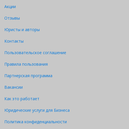
Акции
Наименование
Расшифровка
должности лица,
подписи (инициал
Личная подпись
Отзывы
подписавшего
имени и
уведомление
фамилия)
Юристы и авторы
М.П.
Контакты
«Исп.», фамилия,
инициалы имени и
Пользовательское соглашение
отчества
исполнителя
Правила пользования
уведомления,
номер его
Партнерская программа
телефона, в том
числе внутреннего,
Вакансии
при наличии адрес
электронной почты
Как это работает
Юридические услуги для Бизнеса
Политика конфиденциальности