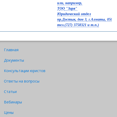
или, например,
Т
ОО
"Заря"
Юридический отдел
пр.Достык, дом 3, г.Алматы, 05000
​тел.(727) 3758321 и т.п.)
О
расторжении
договора
указать
Скачать
наименование договора и его реквизиты
Главная
ввиду не предоставления
принадлежностей
и (или) документов
на объект аренды
Документы
Консультации юристов
Ответы на вопросы
Статьи
Вебинары
Цены
С уважением,