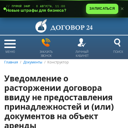
// ПРЯМОЙ ЭФИР · 6 АВГУСТА, 11:00
ЗАПИСАТЬСЯ
Новые штрафы для бизнеса?
МЕНЮ
ЗАКАЗАТЬ
ЛИЧНЫЙ
ПОИСК
ЗВОНОК
КАБИНЕТ
Главная
Документы
Конструктор
Уведомление о
расторжении договора
ввиду не предоставления
принадлежностей и (или)
документов на объект
аренды