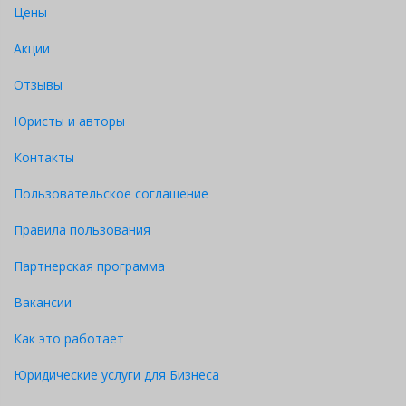
Цены
«Исп.», фамилия, инициалы имени и
отчества исполнителя учета, номер его
Акции
телефона, в том числе внутреннего, при
Отзывы
наличии - адрес электронной почты
Юристы и авторы
Контакты
Пользовательское соглашение
Правила пользования
Партнерская программа
Вакансии
Как это работает
Юридические услуги для Бизнеса