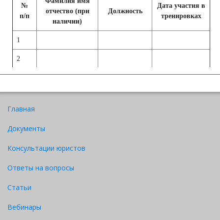
Фамилия имя
№
Дата участия в
отчество (при
Должность
п/п
тренировках
наличии)
1
2
3
Скачать
4
Главная
5
Документы
Консультации юристов
Ответы на вопросы
Статьи
Вебинары