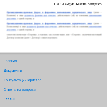
ТОО «Самрук -Казына Контракт»
1
. скан-копия
сайта "Самрук-Казына"
Скачать
Приложение
с данными с реестра Поставщиков
(я)
на цифры
"Перечня добровольных поставщиков
,
в
Главная
(прописью)
листах:
1 (одном) экземпляре на русском языке и
(или) казахском языках
и т.п.)
.
Документы
Расшифровка
Консультации юристов
Наименование должности
подписи
Личная
лица, подписавшего
(инициал
Ответы на вопросы
подпись,
М.П.
письмо
имени и
фамилия)
Статьи