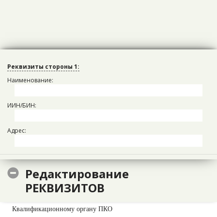
Реквизиты стороны 1:
Изображение эмблемы, логотипа, товарного знака (знака
обслуживания) (Фирменный бланк организации)
Наименование:
или
ИИН/БИН:
полное официальное наименование, которое включает в себя
название в соответствии
Адрес:
с учредительными документами с указанием на организационно–
правовую форму
и другие необходимые сведения по усмотрению
Редактирование
Поставщика (например, сокращенное наименование (при
наличии и тогда размещается в скобках ниже полного
РЕКВИЗИТОВ
наименования),
БИН
,
место нахождение
,
номера телефонов
и т.п)
Квалификационному органу ПКО