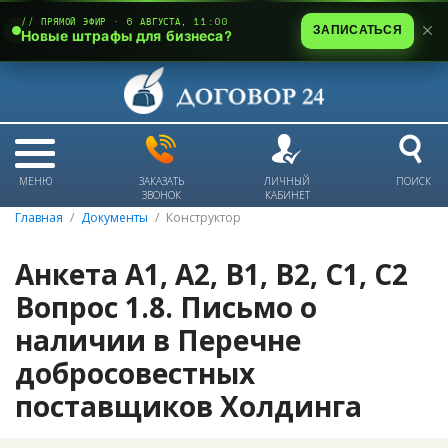
// ПРЯМОЙ ЭФИР · 6 АВГУСТА, 11:00
ЗАПИСАТЬСЯ
Новые штрафы для бизнеса?
МЕНЮ
ЗАКАЗАТЬ
ЛИЧНЫЙ
ПОИСК
ЗВОНОК
КАБИНЕТ
Главная
Документы
Конструктор
Анкета А1, А2, В1, В2, С1, С2
Вопрос 1.8. Письмо о
наличии в Перечне
добросовестных
поставщиков Холдинга