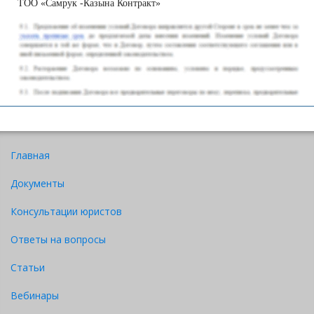
ТОО «Самрук -Казына Контракт»
Скачать
Главная
1. Договор об утилизации (вывозе)
Приложение
отходов № 34 от 12.12.2017 г.
в
1
Документы
(я)
на цифры
(одном) экземпляре на русском языке и
(прописью)
листах:
(или) казахском языках и т.п.)
Консультации юристов
Расшифровка
Ответы на вопросы
Наименование должности
подписи
Личная
лица, подписавшего
(инициал
Статьи
подпись,
М.П.
письмо
имени и
Вебинары
фамилия)