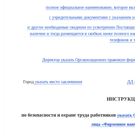
полное официальное наименование, которое вклю
с учредительными документами с указанием 
и другие необходимые сведения по усмотрению Поставщи
наличии и тогда размещается в скобках ниже полного н
телефонов
и т
Директор
указать Организационно правовую фор
Город
указать место заключения
ДД 
ИНСТРУК
по безопасности и охране труда работников
указать
лица «Фирменное наи