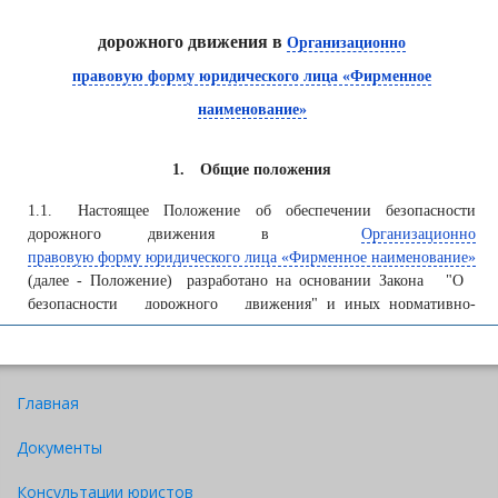
дорожного движения в
Организационно
правовую форму юридического лица «Фирменное
наименование»
1.
Общие положения
1.1.
Настоящее Положение об обеспечении безопасности
дорожного движения в
Организационно
правовую форму юридического лица «Фирменное наименование»
(далее - Положение) разработано на основании Закона "О
безопасности дорожного движения" и иных нормативно-
правовых актов с целью обеспечения эффективной работы
Организационно правовую форму юридического лица
Скачать
«Фирменное наименование»
(далее - Компания) по
предупреждению дорожно-транспортных происшествий
Главная
водителями, осуществляющими эксплуатацию транспортных
средств, и сохранения их здоровья.
Документы
1.2.
Настоящее Положение устанавливает порядок обеспечения
Консультации юристов