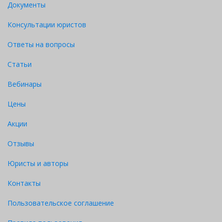
Документы
ПРИКАЗ
Консультации юристов
№
номер
ОБ
ОТСТРАНЕНИИ
Ответы на вопросы
РАБОТНИКА ОТ
РАБОТЫ
Статьи
Вебинары
Цены
Акции
Город
Отзывы
указать
место
Юристы и авторы
издания
Контакты
ДД
месяц
Пользовательское соглашение
ГГГГ
г.