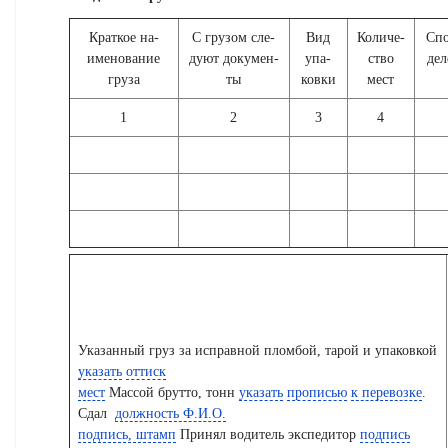
Крат­кое на­
С гру­зом сле­
Вид
Ко­ли­че­
Спо
име­но­ва­ние
ду­ют до­ку­мен­
упа­
ство
де­
гру­за
ты
ков­ки
мест
1
2
3
4
Указанный груз за
исправной пломбой,
тарой и упаковкой
указать
оттиск
мест
Массой брутто, тонн
указать
прописью
к перевозке
.
Сдал
должность Ф.И.О.
подпись, штамп
Принял водитель
экспедитор
подпись