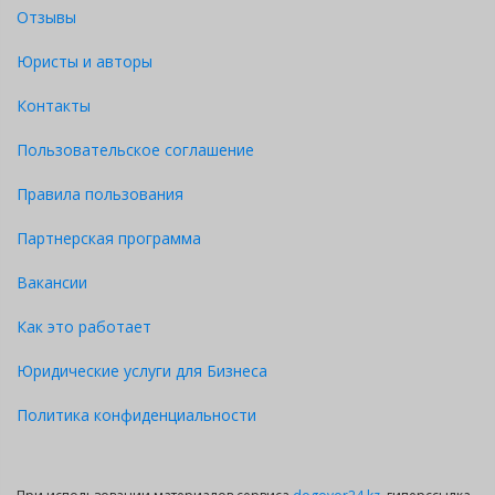
Отзывы
Юристы и авторы
Контакты
Пользовательское соглашение
Правила пользования
Партнерская программа
4.
ПРОИЗВЕДЕНИЕ РАСЧЕТОВ
Вакансии
4.1.
При досрочной отмене поручения или отказе от в
работодатель обязан выплатить работнику заработную п
Как это работает
правильно рассчитать заработную плату работника. До дат
совмещение. После- по окладу, установленному по основной
Юридические услуги для Бизнеса
Политика конфиденциальности