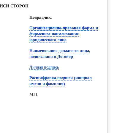
ИСИ СТОРОН
Подрядчик
:
Организационно-правовая форма и
фирменное наименование
юридического лица
Наименование должности лица,
подписавшего Договор
Личная подпись
Расшифровка подписи (инициал
имени и фамилия)
М.П.