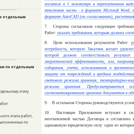
носителе в 1 экземпляре в переплетенном вид
текстовая часть - в формате Microsoft Word; 
по отдельным
формате AutoCAD (по согласованию); расчетная 
7.
Стороны согласовали следующие требован
Работ:
указать требования, которым должна соотв
8.
Цели использования результатов Работ:
у
потребность, которую Заказчик желает удовле
которой должен соответствовать результа
энергетической эффективности; или, например
ями по отдельным
собирания, учета, использования и временног
защиту от повреждений и вредных воздействи
светового режима хранения; температурно-вла
режима хранения. Предусматривается ос
тдельному этапу
систематизированное хранение документов в объе
9.
В остальном Стороны руководствуются усло
абот
10.
Настоящее Приложение вступает в сил
ного этапа работ,
неотъемлемой частью Договора и составлено 
 выполненных по
одинаковую юридическую силу: один из которых 