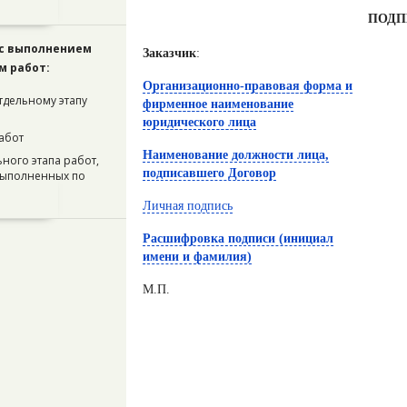
ПОДП
 с выполнением
Заказчик
:
м работ:
Организационно-правовая форма и
тдельному этапу
фирменное наименование
юридического лица
абот
Наименование должности лица,
ного этапа работ,
подписавшего Договор
 выполненных по
Личная подпись
Расшифровка подписи (инициал
имени и фамилия)
М.П.