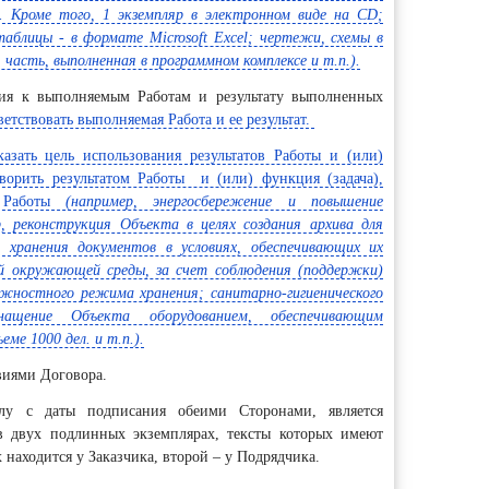
е. Кроме того, 1 экземпляр в электронном виде на CD;
таблицы - в формате Microsoft Excel; чертежи, схемы в
часть, выполненная в программном комплексе и т.п.).
ия к выполняемым Работам и результату выполненных
етствовать выполняемая Работа и ее результат.
казать цель использования результатов Работы и (или)
творить результатом Работы и (или) функция (задача),
т Работы
(например, энергосбережение и повышение
, реконструкция Объекта в целях создания архива для
о хранения документов в условиях, обеспечивающих их
й окружающей среды, за счет соблюдения (поддержки)
жностного режима хранения; санитарно-гигиенического
нащение Объекта оборудованием, обеспечивающим
ме 1000 дел. и т.п.).
виями Договора.
у с даты подписания обеими Сторонами, является
в двух подлинных экземплярах, тексты которых имеют
находится у Заказчика, второй – у Подрядчика.