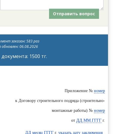
Отправить вопрос
мент заказан: 583 раз
 обновлен: 06.08.2026
документа: 1500 тг.
Приложение №
номер
к Договору строительного подряда (строительно-
монтажные работы) №
номер
от
ДД.ММ.ГГГГ
г.
ДД месяц ГГГГ
г.
указать дату заключения