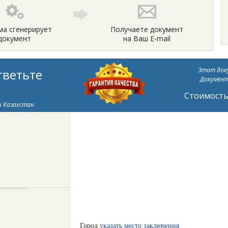
ма сгенерирует
Получаете документ
документ
на Ваш E-mail
Этот доку
тветьте
Документ
Стоимость 
и Казахстан
Город
указать место заключения