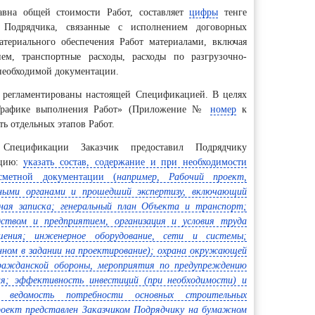
вна общей стоимости Работ, составляет
цифры
тенге
Подрядчика, связанные с исполнением договорных
материального обеспечения Работ материалами, включая
ем, транспортные расходы, расходы по разгрузочно-
необходимой документации.
 регламентированы настоящей Спецификацией. В целях
«Графике выполнения Работ» (Приложение №
номер
к
ть отдельных этапов Работ.
Спецификации Заказчик предоставил Подрядчику
ацию:
указать состав, содержание и при необходимости
-сметной документации (
например,
Рабочий проект,
нными органами и прошедший экспертизу, включающий
ная записка; генеральный план Объекта и транспорт;
одством и предприятием, организация и условия труда
шения; инженерное оборудование, сети и системы;
нном в задании на проектирование); охрана окружающей
гражданской обороны, мероприятия по предупреждению
ия; эффективность инвестиций (при необходимости) и
ая ведомость потребности основных строительных
проект представлен Заказчиком Подрядчику на бумажном