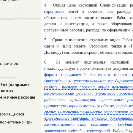
4.
Общая цена настоящей Спецификации ра
(
прописью
тенге) и включает все расходы 
обязательств, в том числе стоимость Работ, 
детали и конструкции, а также оборудовани
погрузочным работам, расходы по оформлению 
5.
Сроки выполнения отдельных видов Работ
сдачи и (или) оплаты Сторонами также в 
Договору) согласованы сроки, объемы и стоимос
6.
На момент подписания настоящей 
, при этом
нижеследующую проектно-сметную документ
формат передаваемой Заказчиком проектно
утвержденный уполномоченными государстве
бот (например,
разделы: паспорт проекта, общая пояснитель
ляемых
технологические решения; управление произв
е и иные расходы
работников; архитектурно-строительные ре
организация строительства (в объеме
,
определе
среды; инженерно-технические мероприятия 
 возмещаются
чрезвычайных ситуаций; сметная документац
ополнительно. При
технико-экономические показатели; сводн
материалов, изделий и конструкций. Рабочий 