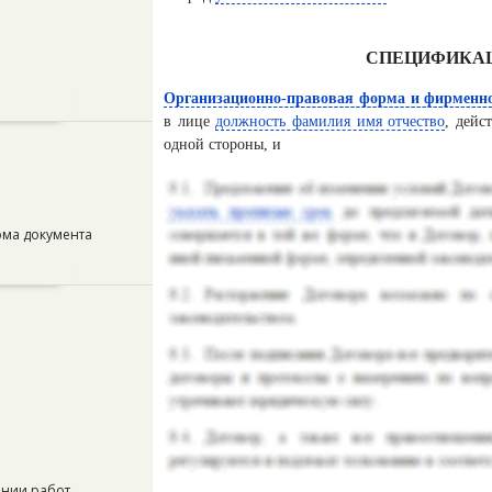
СПЕЦИФИКАЦ
Организационно-правовая форма и фирменно
в лице
должность фамилия имя отчество
, дейс
одной стороны, и
рма документа
ении работ