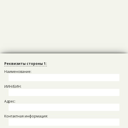
Реквизиты стороны 1:
Наименование:
ИИН/БИН:
Адрес:
Приложение №
номер
к Договору купли-продажи
Контактная информация:
при необходимости указать наименование объекта