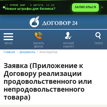
// ПРЯМОЙ ЭФИР · 6 АВГУСТА, 11:00
ЗАПИСАТЬСЯ
Новые штрафы для бизнеса?
МЕНЮ
ЗАКАЗАТЬ
ЛИЧНЫЙ
ПОИСК
ЗВОНОК
КАБИНЕТ
Главная
Документы
Конструктор
Заявка (Приложение к
Договору реализации
продовольственного или
непродовольственного
товара)