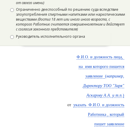
от своего имени)
Ограниченно дееспособный по решению суда вследствие
злоупотребления спиртными напитками или наркотическими
веществами
(достиг 18 лет или иного иного возраста, с
которого Работник считается совершеннолетним и действует
с согласия законного представителя)
Руководитель исполнительного органа
Ф.И.О. и должность лица
,
на имя которого пишется
заявление
(
например,
Директору ТОО "Заря"
Аскарову А.А.
и т.п
.
)
от
указать Ф.И.О. и должность
Работника , который
пишет заявление