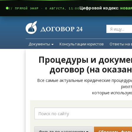
Цифровой кодекс:
нова
// ПРЯМОЙ ЭФИР · 6 АВГУСТА, 11:00
Документы
Консультации юристов
Ответы на 
Процедуры и докумен
договор (на оказан
Все самые актуальные юридические процедуры
риэлт
которые использую
Фильтр по категориям
Сбросить фил