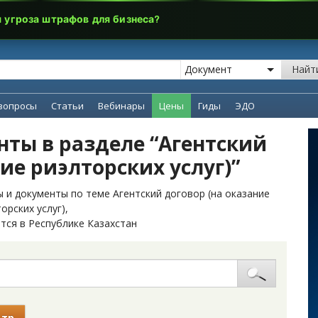
я угроза штрафов для бизнеса?
Найт
вопросы
Статьи
Вебинары
Цены
Гиды
ЭДО
ты в разделе “Агентский
ие риэлторских услуг)”
 и документы по теме Агентский договор (на оказание
орских услуг),
тся в Республике Казахстан
ьтр