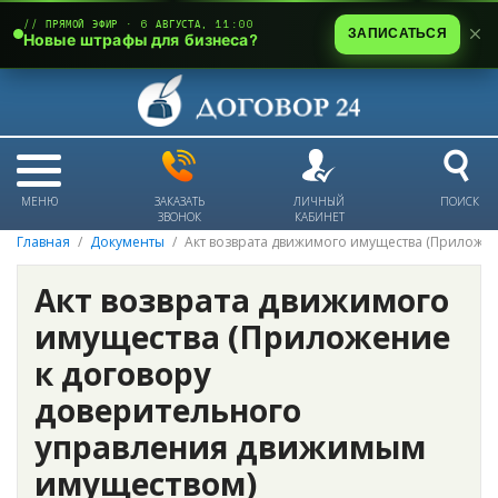
// ПРЯМОЙ ЭФИР · 6 АВГУСТА, 11:00
ЗАПИСАТЬСЯ
Новые штрафы для бизнеса?
МЕНЮ
ЗАКАЗАТЬ
ЛИЧНЫЙ
ПОИСК
ЗВОНОК
КАБИНЕТ
Главная
Документы
Акт возврата движимого имущества (Приложе
Акт возврата движимого
имущества (Приложение
к договору
доверительного
управления движимым
имуществом)