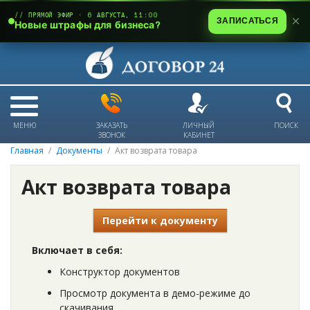
// ПРЯМОЙ ЭФИР · 6 АВГУСТА, 11:00
ЗАПИСАТЬСЯ
Новые штрафы для бизнеса?
МЕНЮ
ЗАКАЗАТЬ
ЛИЧНЫЙ
ПОИСК
ЗВОНОК
КАБИНЕТ
Главная
Документы
Акт возврата товара
Акт возврата товара
Перейти к документу
Включает в себя:
Конструктор документов
Просмотр документа в демо-режиме до
скачивания