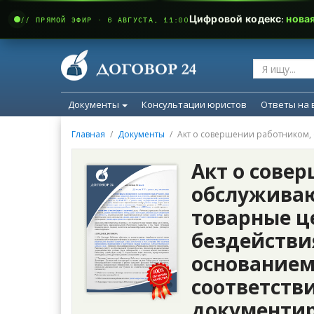
Цифровой кодекс:
нова
// ПРЯМОЙ ЭФИР · 6 АВГУСТА, 11:00
Документы
Консультации юристов
Ответы на 
Главная
Документы
Акт о совершении работником, 
Акт о сове
обслужива
товарные ц
бездействия
основанием
соответств
документир