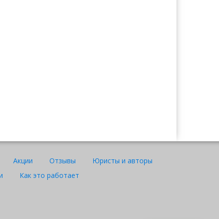
Ажар
Юрист "Договор24"
Акции
Отзывы
Юристы и авторы
и
Как это работает
WhatsApp
Telegram
Instagram