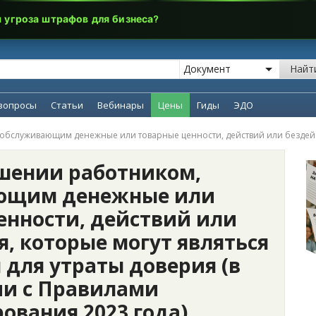
я угроза штрафов для бизнеса?
Найт
вопросы
Статьи
Вебинары
Цены
Гиды
ЭДО
обслуживающим денежные или товарные ценности, действий или бездейст
ршении работником,
ющим денежные или
енности, действий или
, которые могут являться
 для утраты доверия (в
ии с Правилами
ования 2023 года)