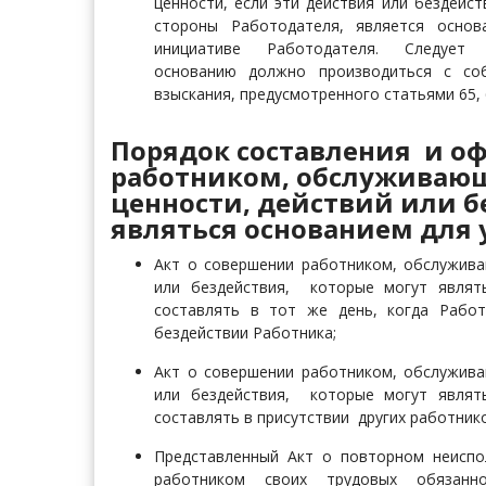
ценности, если эти действия или бездейс
стороны Работодателя, является основ
инициативе Работодателя. Следуе
основанию должно производиться с соб
взыскания
, предусмотренного статьями 65, 
Порядок составления и о
работником, обслуживаю
ценности, действий или б
являться основанием для 
Акт о совершении работником, обслужив
или бездействия, которые могут являт
составлять в тот же день, когда Рабо
бездействии Работника;
Акт о совершении работником, обслужив
или бездействия, которые могут являт
составлять в присутствии других работнико
Представленный Акт о повторном неисп
работником своих трудовых обязанн