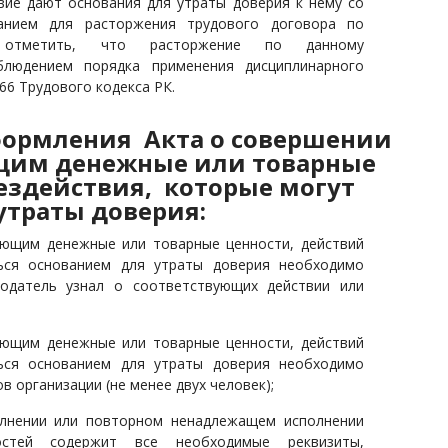
твие дают основания для утраты доверия к нему со
анием для расторжения трудового договора по
т отметить, что расторжение по данному
людением порядка применения дисциплинарного
66 Трудового кодекса РК.
формления Акта о совершении
щим денежные или товарные
ездействия, которые могут
утраты доверия:
ающим денежные или товарные ценности, действий
ься основанием для утраты доверия необходимо
тодатель узнал о соответствующих действии или
ающим денежные или товарные ценности, действий
ься основанием для утраты доверия необходимо
в организации (не менее двух человек);
олнении или повторном ненадлежащем исполнении
остей содержит все необходимые реквизиты,