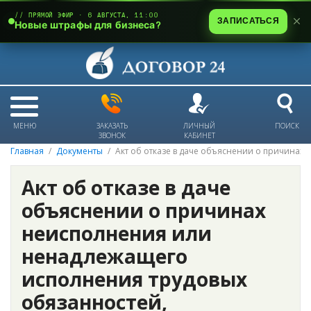
// ПРЯМОЙ ЭФИР · 6 АВГУСТА, 11:00
ЗАПИСАТЬСЯ
Новые штрафы для бизнеса?
МЕНЮ
ЗАКАЗАТЬ
ЛИЧНЫЙ
ПОИСК
ЗВОНОК
КАБИНЕТ
Главная
Документы
Акт об отказе в даче объяснении о причина
Акт об отказе в даче
объяснении о причинах
неисполнения или
ненадлежащего
исполнения трудовых
обязанностей,