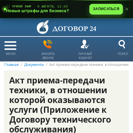
// ПРЯМОЙ ЭФИР · 6 АВГУСТА, 11:00
ЗАПИСАТЬСЯ
Новые штрафы для бизнеса?
МЕНЮ
ЗАКАЗАТЬ
ЛИЧНЫЙ
ПОИСК
ЗВОНОК
КАБИНЕТ
Главная
Документы
Акт приема-передачи техники, в отношении к
Акт приема-передачи
техники, в отношении
которой оказываются
услуги (Приложение к
Договору технического
обслуживания)