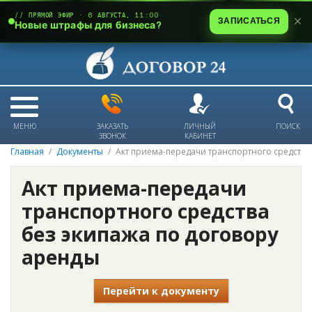
// ПРЯМОЙ ЭФИР · 6 АВГУСТА, 11:00
ЗАПИСАТЬСЯ
Новые штрафы для бизнеса?
МЕНЮ
ЗАКАЗАТЬ
ЛИЧНЫЙ
ПОИСК
ЗВОНОК
КАБИНЕТ
Главная
Документы
Акт приема-передачи транспортного средства
Акт приема-передачи
транспортного средства
без экипажа по договору
аренды
Перейти к документу