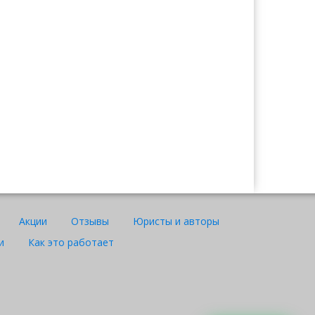
Ажар
Юрист "Договор24"
Акции
Отзывы
Юристы и авторы
и
Как это работает
WhatsApp
Telegram
Instagram