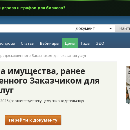
я угроза штрафов для бизнеса?
Найт
вопросы
Статьи
Вебинары
Цены
Гиды
ЭДО
предоставленного Заказчиком для оказания услуг
та имущества, ранее
енного Заказчиком для
луг
2026 (соответствует текущему законодательству)
Перейти к документу