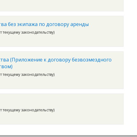
тва без экипажа по договору аренды
ет текущему законодательству)
тва (Приложение к договору безвозмездного
твом)
ет текущему законодательству)
ет текущему законодательству)