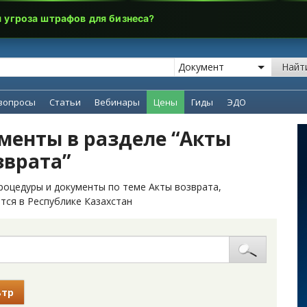
я угроза штрафов для бизнеса?
Найт
вопросы
Статьи
Вебинары
Цены
Гиды
ЭДО
менты в разделе “Акты
зврата”
роцедуры и документы по теме Акты возврата,
тся в Республике Казахстан
ьтр