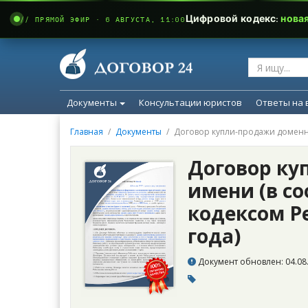
Цифровой кодекс:
нова
// ПРЯМОЙ ЭФИР · 6 АВГУСТА, 11:00
Документы
Консультации юристов
Ответы на 
Главная
Документы
Договор купли-продажи домен
Договор ку
имени (в с
кодексом Р
года)
Документ обновлен: 04.08.