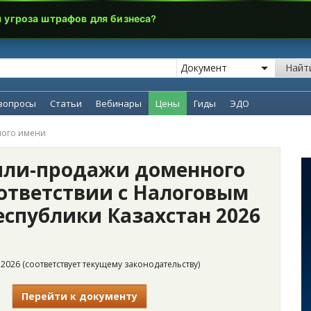
я угроза штрафов для бизнеса?
Найт
вопросы
Статьи
Вебинары
Цены
Гиды
ЭДО
ного имени
пли-продажи доменного
оответствии с Налоговым
еспублики Казахстан 2026
2026 (соответствует текущему законодательству)
Перейти к документу