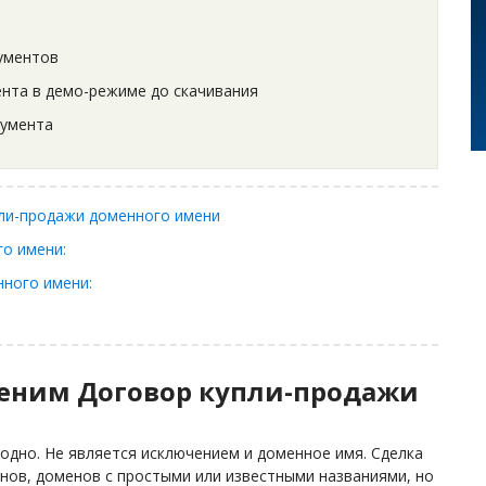
ументов
нта в демо-режиме до скачивания
кумента
пли-продажи доменного имени
го имени:
нного имени:
меним Договор купли-продажи
годно. Не является исключением и доменное имя. Сделка
инов, доменов с простыми или известными названиями, но