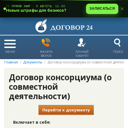
// ПРЯМОЙ ЭФИР · 6 АВГУСТА, 11:00
ЗАПИСАТЬСЯ
Новые штрафы для бизнеса?
МЕНЮ
ЗАКАЗАТЬ
ЛИЧНЫЙ
ПОИСК
ЗВОНОК
КАБИНЕТ
Главная
Документы
Договор консорциума (о совместной деятельн
Договор консорциума (о
совместной
деятельности)
Перейти к документу
Включает в себя: