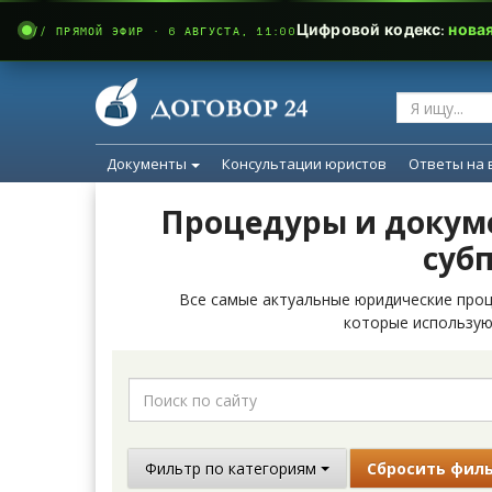
Цифровой кодекс:
нова
// ПРЯМОЙ ЭФИР · 6 АВГУСТА, 11:00
Документы
Консультации юристов
Ответы на 
Процедуры и докуме
суб
Все самые актуальные юридические проц
которые использую
Фильтр по категориям
Сбросить фил