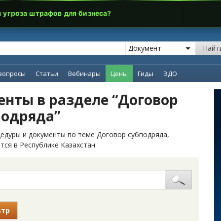
я угроза штрафов для бизнеса?
Найт
вопросы
Статьи
Вебинары
Цены
Гиды
ЭДО
нты в разделе “Договор
подряда”
едуры и документы по теме Договор субподряда,
тся в Республике Казахстан
ьтр