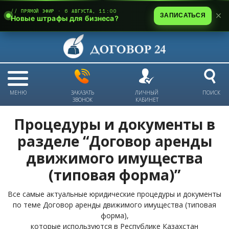
// ПРЯМОЙ ЭФИР · 6 АВГУСТА, 11:00
ЗАПИСАТЬСЯ
Новые штрафы для бизнеса?
МЕНЮ
ЗАКАЗАТЬ
ЛИЧНЫЙ
ПОИСК
ЗВОНОК
КАБИНЕТ
Процедуры и документы в
разделе “Договор аренды
движимого имущества
(типовая форма)”
Все самые актуальные юридические процедуры и документы
по теме Договор аренды движимого имущества (типовая
форма),
которые используются в Республике Казахстан