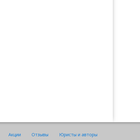
Ажар
Юрист "Договор24"
Акции
Отзывы
Юристы и авторы