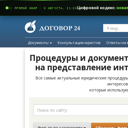
Цифровой кодекс:
нова
// ПРЯМОЙ ЭФИР · 6 АВГУСТА, 11:00
Документы
Консультации юристов
Ответы на 
Процедуры и документ
на представление инт
Все самые актуальные юридические процедуры
интересов
которые использую
Фильтр по категориям
Сбросить фил