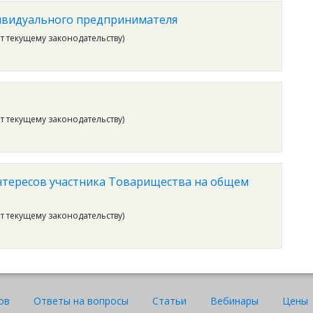
ивидуального предпринимателя
ет текущему законодательству)
ет текущему законодательству)
нтересов участника Товарищества на общем
ет текущему законодательству)
ов
Ответы на вопросы
Статьи
Вебинары
Цены