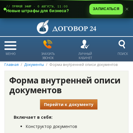
// ПРЯМОЙ ЭФИР · 6 АВГУСТА, 11:00
ЗАПИСАТЬСЯ
Новые штрафы для бизнеса?
МЕНЮ
ЗАКАЗАТЬ
ЛИЧНЫЙ
ПОИСК
ЗВОНОК
КАБИНЕТ
Главная
Документы
Форма внутренней описи документов
Форма внутренней описи
документов
Перейти к документу
Включает в себя:
Конструктор документов