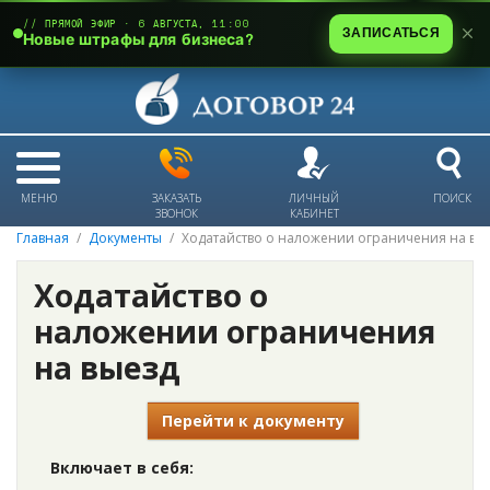
// ПРЯМОЙ ЭФИР · 6 АВГУСТА, 11:00
ЗАПИСАТЬСЯ
Новые штрафы для бизнеса?
МЕНЮ
ЗАКАЗАТЬ
ЛИЧНЫЙ
ПОИСК
ЗВОНОК
КАБИНЕТ
Главная
Документы
Ходатайство о наложении ограничения на вы
Ходатайство о
наложении ограничения
на выезд
Перейти к документу
Включает в себя: