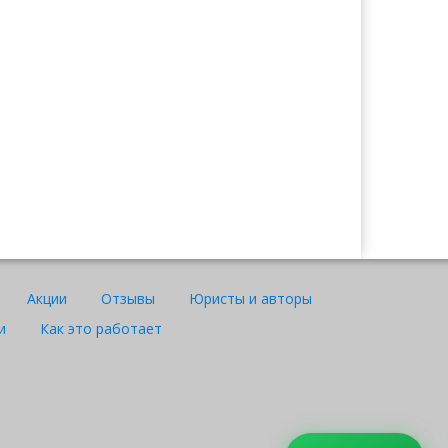
Ажар
Юрист "Договор24"
Акции
Отзывы
Юристы и авторы
и
Как это работает
WhatsApp
Telegram
Instagram