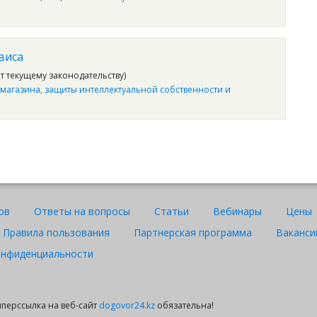
виса
ет текущему законодательству)
 магазина, защиты интеллектуальной собственности и
ов
Ответы на вопросы
Статьи
Вебинары
Цены
Правила пользования
Партнерская программа
Ваканси
онфиденциальности
гиперссылка на веб-сайт
dogovor24.kz
обязательна!