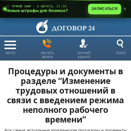
// ПРЯМОЙ ЭФИР · 6 АВГУСТА, 11:00
ЗАПИСАТЬСЯ
Новые штрафы для бизнеса?
МЕНЮ
ЗАКАЗАТЬ
ЛИЧНЫЙ
ПОИСК
ЗВОНОК
КАБИНЕТ
Процедуры и документы в
разделе “Изменение
трудовых отношений в
связи с введением режима
неполного рабочего
времени”
Все самые актуальные юридические процедуры и документы