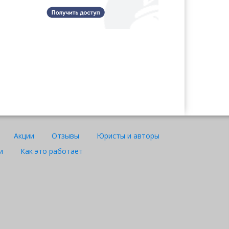
Ажар
Акции
Отзывы
Юристы и авторы
Юрист "Договор24"
и
Как это работает