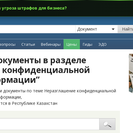
я угроза штрафов для бизнеса?
Найт
вопросы
Статьи
Вебинары
Цены
Гиды
ЭДО
окументы в разделе
е конфиденциальной
ормации”
 и документы по теме Неразглашение конфиденциальной
нформации,
тся в Республике Казахстан