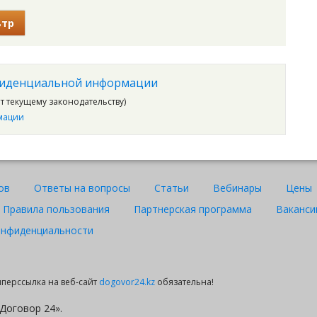
ьтр
фиденциальной информации
ет текущему законодательству)
мации
ов
Ответы на вопросы
Статьи
Вебинары
Цены
Правила пользования
Партнерская программа
Ваканси
онфиденциальности
гиперссылка на веб-сайт
dogovor24.kz
обязательна!
Договор 24».