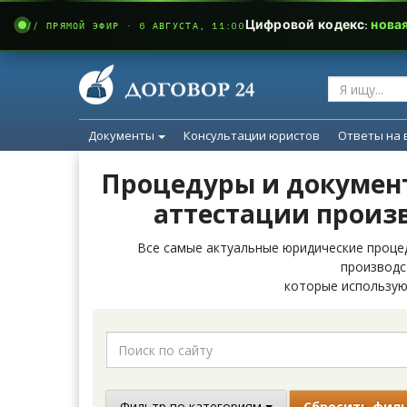
Цифровой кодекс:
нова
// ПРЯМОЙ ЭФИР · 6 АВГУСТА, 11:00
Документы
Консультации юристов
Ответы на 
Процедуры и докумен
аттестации произ
Все самые актуальные юридические проце
производс
которые использую
Фильтр по категориям
Сбросить фил