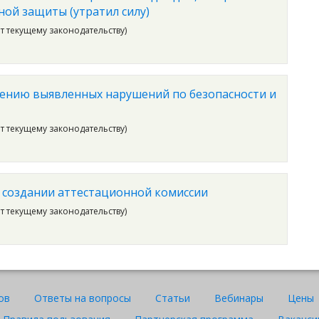
ой защиты (утратил силу)
ет текущему законодательству)
нению выявленных нарушений по безопасности и
ет текущему законодательству)
 создании аттестационной комиссии
ет текущему законодательству)
ов
Ответы на вопросы
Статьи
Вебинары
Цены