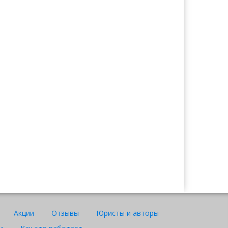
Ажар
Юрист "Договор24"
Акции
Отзывы
Юристы и авторы