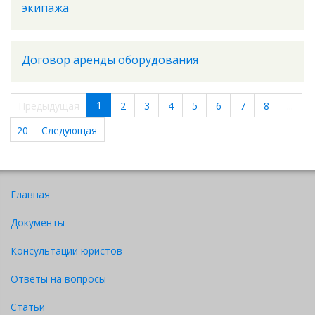
экипажа
Договор аренды оборудования
1
Предыдущая
2
3
4
5
6
7
8
...
20
Следующая
Главная
Документы
Консультации юристов
Ответы на вопросы
Статьи