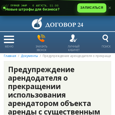
// ПРЯМОЙ ЭФИР · 6 АВГУСТА, 11:00
ЗАПИСАТЬСЯ
Новые штрафы для бизнеса?
МЕНЮ
ЗАКАЗАТЬ
ЛИЧНЫЙ
ПОИСК
ЗВОНОК
КАБИНЕТ
Главная
Документы
Предупреждение арендодателя о прекращении
Предупреждение
арендодателя о
прекращении
использования
арендатором объекта
аренды с существенным