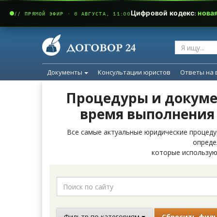
Цифровой кодекс:
нова
// ПРЯМОЙ ЭФИР · 6 АВГУСТА, 11:00
Документы
Консультации юристов
Ответы на 
Процедуры и докуме
время выполнения
Все самые актуальные юридические процеду
опреде
которые использую
Фильтр по категориям
Сбросить фил