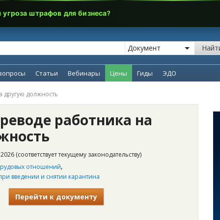
я угроза штрафов для бизнеса?
Найт
вопросы
Статьи
Вебинары
Цены
Гиды
ЭДО
а другую должность
ереводе работника на
жность
2026 (соответствует текущему законодательству)
,
трудовых отношений
ри введении и снятии карантина
Перейти к документу