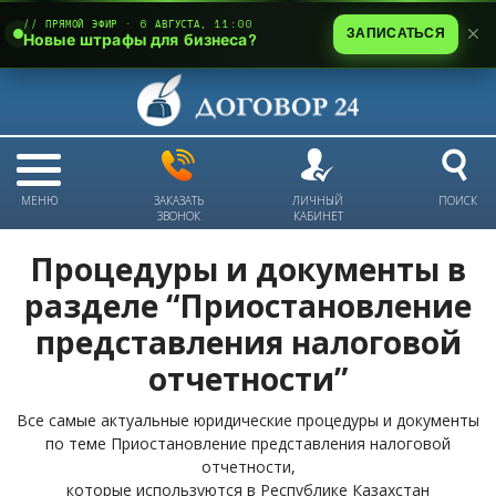
// ПРЯМОЙ ЭФИР · 6 АВГУСТА, 11:00
ЗАПИСАТЬСЯ
Новые штрафы для бизнеса?
МЕНЮ
ЗАКАЗАТЬ
ЛИЧНЫЙ
ПОИСК
ЗВОНОК
КАБИНЕТ
Процедуры и документы в
разделе “Приостановление
представления налоговой
отчетности”
Все самые актуальные юридические процедуры и документы
по теме Приостановление представления налоговой
отчетности,
которые используются в Республике Казахстан