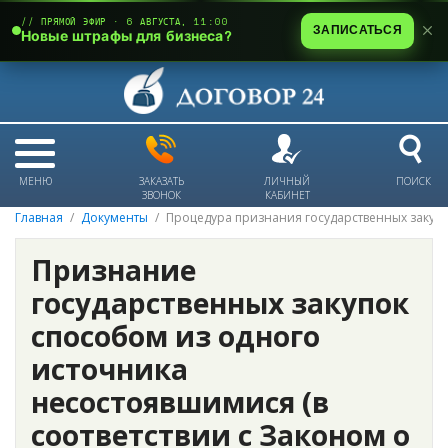
// ПРЯМОЙ ЭФИР · 6 АВГУСТА, 11:00
ЗАПИСАТЬСЯ
Новые штрафы для бизнеса?
МЕНЮ
ЗАКАЗАТЬ
ЛИЧНЫЙ
ПОИСК
ЗВОНОК
КАБИНЕТ
Главная
Документы
Процедура признания государственных закуп
Признание
государственных закупок
способом из одного
источника
несостоявшимися (в
соответствии с Законом о